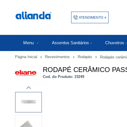
ATENDIMENTO
(48) 3438-1753
48343817
Menu
Assentos Sanitários
Chuveiros
Página Inicial
Revestimentos
Rodapés
Rodapés cerâmi
atendimento@alianda.com.b
RODAPÉ CERÂMICO PASSEI
Cod. do Produto: 15249