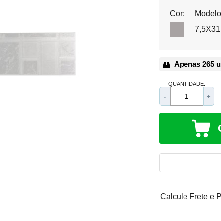
Cor:
Modelo
7,5X31
Apenas 265 u
QUANTIDADE:
-
+
Calcule Frete e 