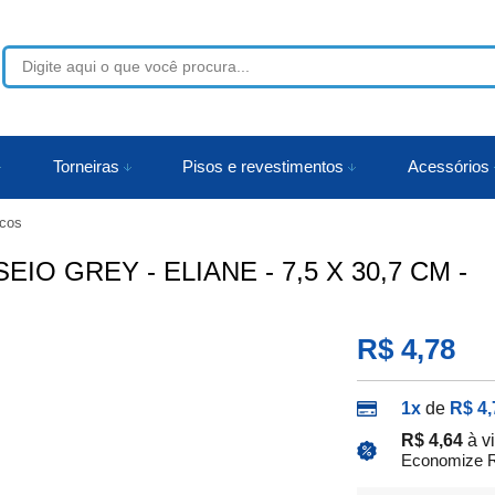
53
Torneiras
Pisos e revestimentos
Acessórios
cos
r
O GREY - ELIANE - 7,5 X 30,7 CM -
R$ 4,78
1x
de
R$ 4,
R$ 4,64
à v
Economize R