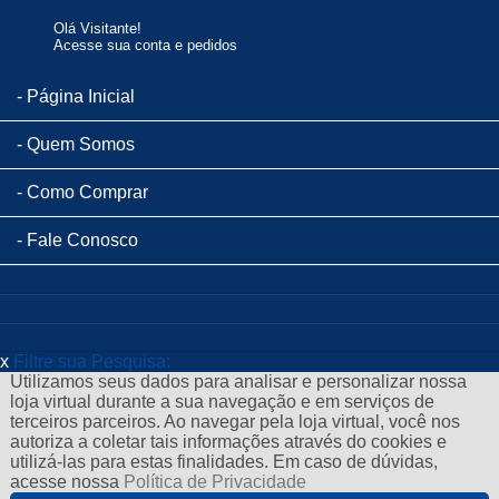
Olá Visitante!
Acesse sua conta e pedidos
Página Inicial
Quem Somos
Como Comprar
Fale Conosco
x
Filtre sua Pesquisa:
Utilizamos seus dados para analisar e personalizar nossa
loja virtual durante a sua navegação e em serviços de
terceiros parceiros. Ao navegar pela loja virtual, você nos
autoriza a coletar tais informações através do cookies e
utilizá-las para estas finalidades. Em caso de dúvidas,
acesse nossa
Política de Privacidade