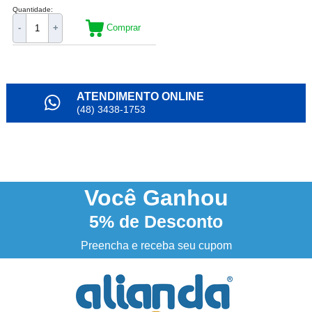
Quantidade:
Comprar
-
+
ATENDIMENTO ONLINE
(48) 3438-1753
PARCELAMENTO
em até 6x
NOSSO INSTAGRAM
@alianda_oficial
Você
Ganhou
5%
de Desconto
3% DESCONTO
à vista no boleto ou pix
Preencha e receba seu cupom