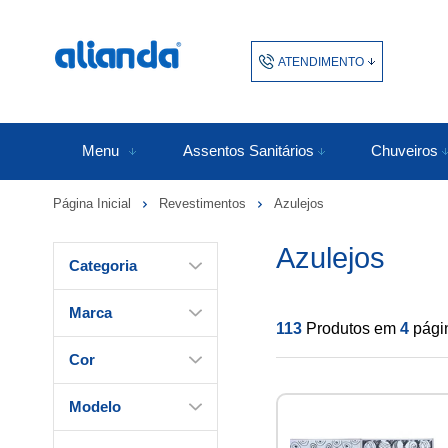
ATENDIMENTO
(48) 3438-1753
48343817
Menu
Assentos Sanitários
Chuveiros
Página Inicial
Revestimentos
Azulejos
atendimento@alianda.com.b
Azulejos
Categoria
Marca
113
Produtos em
4
pági
Cor
Modelo