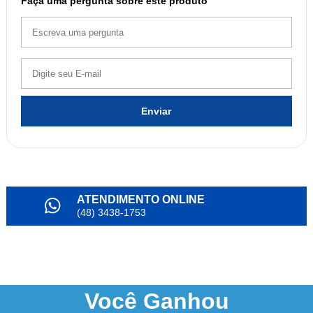
Faça uma pergunta sobre este produto
Enviar
ATENDIMENTO ONLINE
(48) 3438-1753
PARCELAMENTO
em até 6x
NOSSO INSTAGRAM
@alianda_oficial
Você
Ganhou