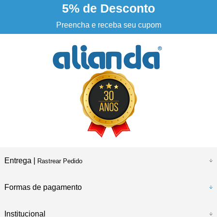
5%
de Desconto
3% DESCONTO
à vista no boleto ou pix
Preencha e receba seu cupom
Entrega |
Rastrear Pedido
Formas de pagamento
Institucional