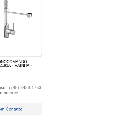
ONOCOMANDO
191A - RAINHA -
sulta (48) 3438-1753
-commerce
em Contato: