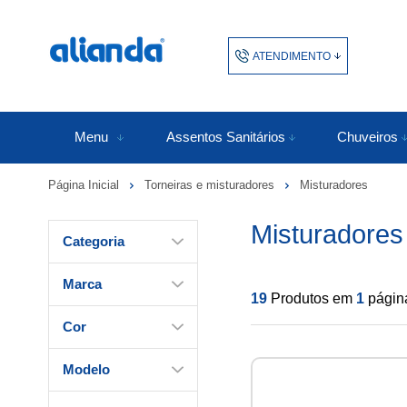
ATENDIMENTO
(48) 3438-1753
48343817
Menu
Assentos Sanitários
Chuveiros
Página Inicial
Torneiras e misturadores
Misturadores
atendimento@alianda.com.b
Misturadores
Categoria
Marca
19
Produtos em
1
págin
Cor
Modelo