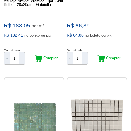
Azulejo AntigoCerâmico Hijau Azul
Brilho - 20x20cm - Gabriella
R$ 188,05
R$ 66,89
por m²
R$ 182,41
R$ 64,88
no boleto ou pix
no boleto ou pix
Quantidade:
Quantidade:
Comprar
Comprar
-
+
-
+