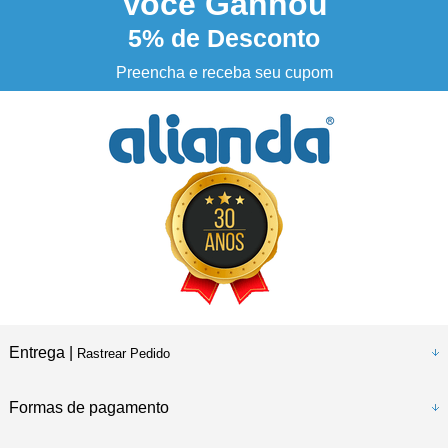
Você
Ganhou
5%
de Desconto
3% DESCONTO
à vista no boleto ou pix
Preencha e receba seu cupom
Entrega |
Rastrear Pedido
Formas de pagamento