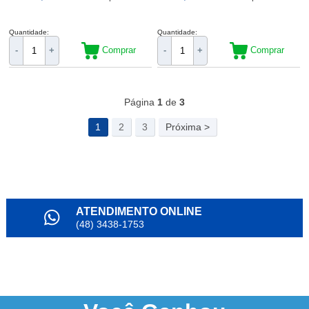
Quantidade:
Quantidade:
Comprar
Comprar
-
+
-
+
79
Produtos
Página
1
de
3
1
2
3
Próxima >
ATENDIMENTO ONLINE
(48) 3438-1753
PARCELAMENTO
em até 6x
NOSSO INSTAGRAM
@alianda_oficial