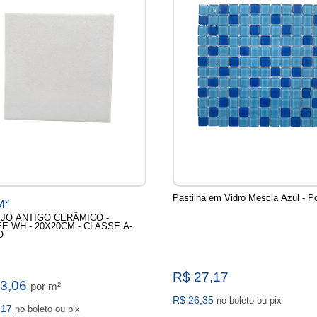
Pastilha em Vidro Mescla Azul - Por
M²
JO ANTIGO CERÂMICO -
E WH - 20X20CM - CLASSE A-
O
R$ 27,17
63,06
por m²
R$ 26,35
no boleto ou pix
,17
no boleto ou pix