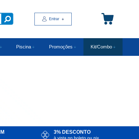
Entrar
Piscina
Promoções
Kit/Combo
AM
3% DESCONTO
à vista no boleto ou pix