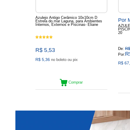
Azulejo Antigo Cerâmico 10x10cm D
Por 
Estrela do mar Laguna, para Ambientes
Internos, Externos e Piscinas- Eliane
AZULE
PISCI
20
R$
De:
R$ 5,53
R
Por:
R$ 5,36
no boleto ou pix
R$ 67
Comprar