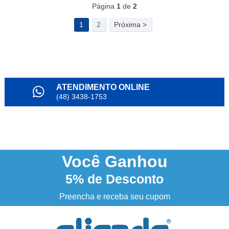
Página
1
de
2
1
2
Próxima >
ATENDIMENTO ONLINE
(48) 3438-1753
PARCELAMENTO
em até 6x
NOSSO INSTAGRAM
@alianda_oficial
Você
Ganhou
5%
de Desconto
3% DESCONTO
à vista no boleto ou pix
Preencha e receba seu cupom