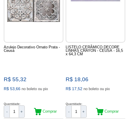
Azulejo Decorativo Ornato Prata -
LISTELO CERÂMICO DECORE
Ceusa
LINHAS CRAYON - CEUSA - 16,5
x 64,3 CM
R$ 55,32
R$ 18,06
R$ 53,66
R$ 17,52
no boleto ou pix
no boleto ou pix
Quantidade:
Quantidade:
Comprar
Comprar
-
+
-
+