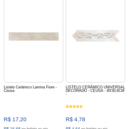
Listelo Cerâmico Lamina Fiore -
LISTELO CERÂMICO UNIVERSAL
Ceusa
DECORADO - CEUSA - 8X30,6CM
-
R$ 17,20
R$ 4,78
R$ 16,68
R$ 4,64
no boleto ou pix
no boleto ou pix