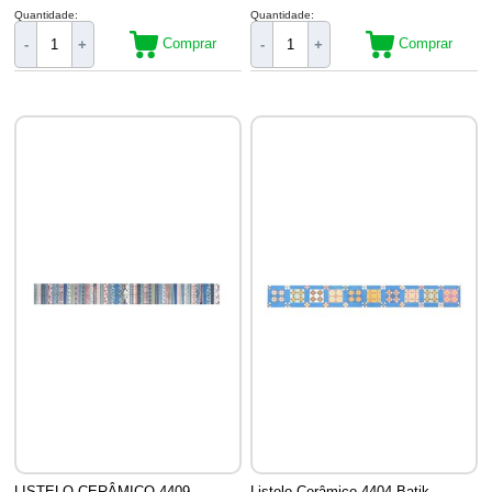
Quantidade:
Quantidade:
Comprar
Comprar
-
+
-
+
LISTELO CERÂMICO 4409
Listelo Cerâmico 4404 Batik -