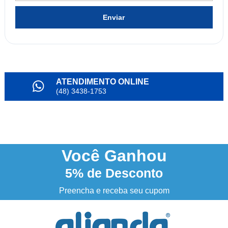
Enviar
ATENDIMENTO ONLINE
(48) 3438-1753
PARCELAMENTO
em até 6x
NOSSO INSTAGRAM
@alianda_oficial
Você
Ganhou
5%
de Desconto
3% DESCONTO
à vista no boleto ou pix
Preencha e receba seu cupom