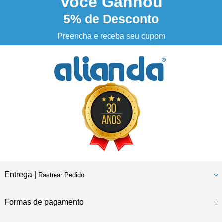
Você
Ganhou
5%
de Desconto
3% DESCONTO
à vista no boleto ou pix
Preencha e receba seu cupom
Entrega |
Rastrear Pedido
Formas de pagamento