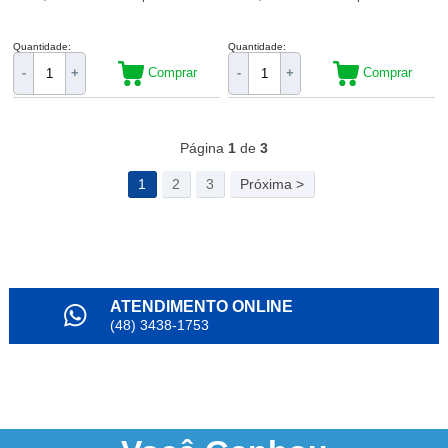
Quantidade:
Quantidade:
Comprar
Comprar
-
+
-
+
95
Produtos
Página
1
de
3
1
2
3
Próxima >
ATENDIMENTO ONLINE
(48) 3438-1753
PARCELAMENTO
em até 6x
NOSSO INSTAGRAM
@alianda_oficial