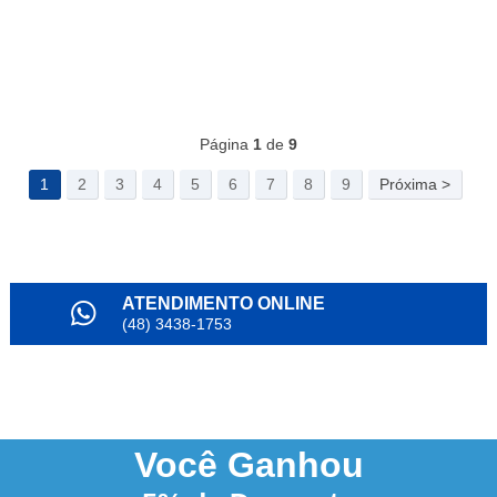
Página
1
de
9
1
2
3
4
5
6
7
8
9
Próxima >
ATENDIMENTO ONLINE
(48) 3438-1753
PARCELAMENTO
em até 6x
NOSSO INSTAGRAM
@alianda_oficial
Você
Ganhou