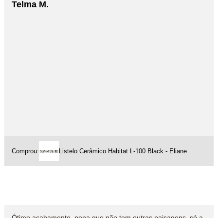
Telma M.
Comprou:
Listelo Cerâmico Habitat L-100 Black - Eliane
Ótimo acabamento, pena que não tem outras paisagens, só a