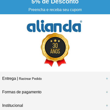
5%
de Desconto
3% DESCONTO
à vista no boleto ou pix
Preencha e receba seu cupom
Entrega |
Rastrear Pedido
Formas de pagamento
Institucional