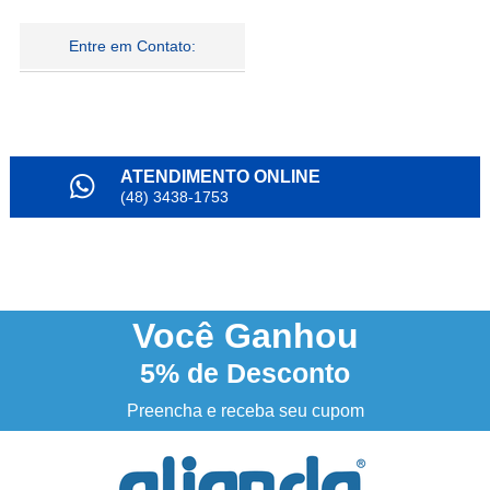
Entre em Contato:
13
Produtos
ATENDIMENTO ONLINE
(48) 3438-1753
PARCELAMENTO
em até 6x
NOSSO INSTAGRAM
@alianda_oficial
Você
Ganhou
5%
de Desconto
3% DESCONTO
à vista no boleto ou pix
Preencha e receba seu cupom