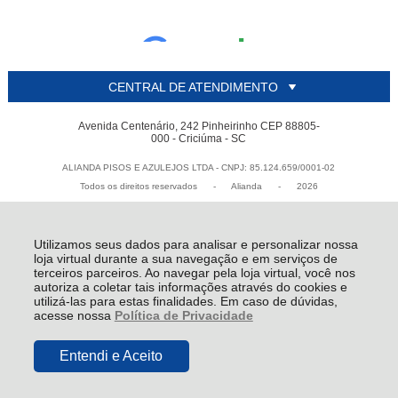
CENTRAL DE ATENDIMENTO
Avenida Centenário, 242 Pinheirinho CEP 88805-
000 - Criciúma - SC
ALIANDA PISOS E AZULEJOS LTDA - CNPJ: 85.124.659/0001-02
Todos os direitos reservados
-
Alianda
-
2026
Utilizamos seus dados para analisar e personalizar nossa
loja virtual durante a sua navegação e em serviços de
terceiros parceiros. Ao navegar pela loja virtual, você nos
autoriza a coletar tais informações através do cookies e
utilizá-las para estas finalidades. Em caso de dúvidas,
acesse nossa
Política de Privacidade
Entendi e Aceito
R$ 6,19
COMPRAR