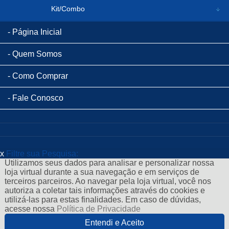
Kit/Combo
Página Inicial
Quem Somos
Como Comprar
Fale Conosco
x
Filtre sua Pesquisa:
Utilizamos seus dados para analisar e personalizar nossa
loja virtual durante a sua navegação e em serviços de
terceiros parceiros. Ao navegar pela loja virtual, você nos
autoriza a coletar tais informações através do cookies e
utilizá-las para estas finalidades. Em caso de dúvidas,
acesse nossa
Política de Privacidade
Entendi e Aceito