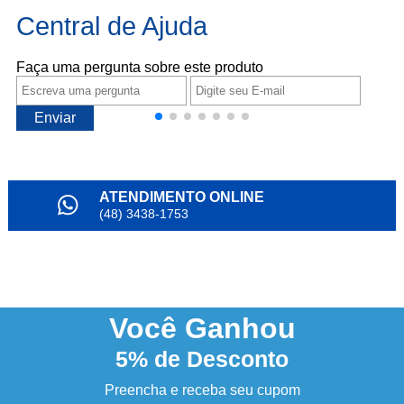
Central de Ajuda
Faça uma pergunta sobre este produto
Enviar
ATENDIMENTO ONLINE
(48) 3438-1753
PARCELAMENTO
em até 6x
NOSSO INSTAGRAM
@alianda_oficial
Você
Ganhou
5%
de Desconto
3% DESCONTO
à vista no boleto ou pix
Preencha e receba seu cupom