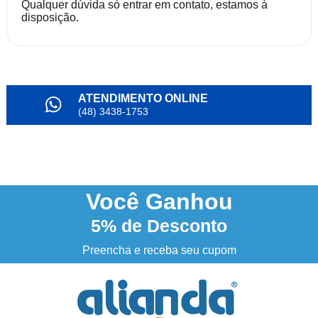
Qualquer dúvida só entrar em contato, estamos à
disposição.
ATENDIMENTO ONLINE
(48) 3438-1753
PARCELAMENTO
em até 6x
NOSSO INSTAGRAM
@alianda_oficial
Você
Ganhou
5%
de Desconto
3% DESCONTO
à vista no boleto ou pix
Preencha e receba seu cupom