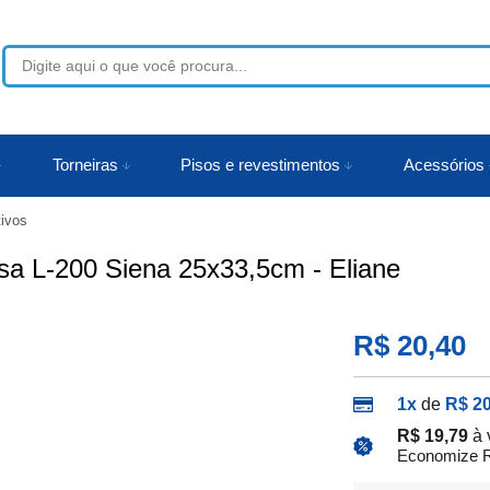
53
Torneiras
Pisos e revestimentos
Acessórios
tivos
r
sa L-200 Siena 25x33,5cm - Eliane
R$ 20,40
1x
de
R$ 20
R$ 19,79
à 
Economize R