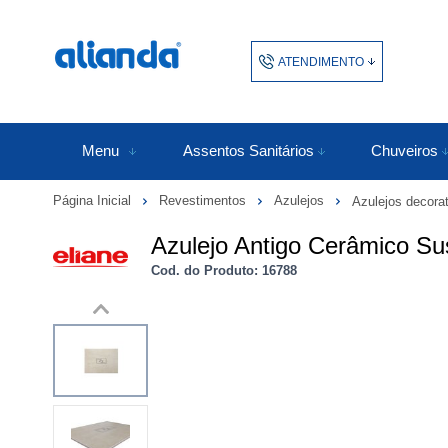
ATENDIMENTO
(48) 3438-1753
48343817
Menu
Assentos Sanitários
Chuveiros
Página Inicial
Revestimentos
Azulejos
Azulejos decora
atendimento@alianda.com.b
Azulejo Antigo Cerâmico Su
Cod. do Produto: 16788