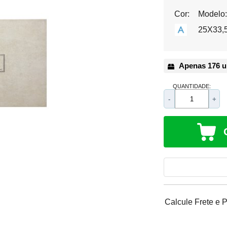
Cor:
Modelo
25X33,
Apenas 176 u
QUANTIDADE:
-
+
Calcule Frete e 