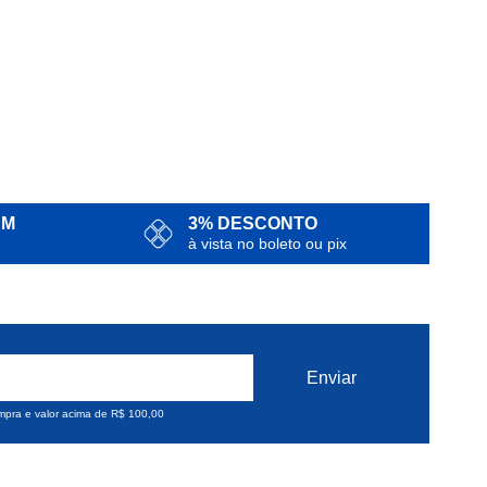
AM
3% DESCONTO
à vista no boleto ou pix
ompra e valor acima de R$ 100,00