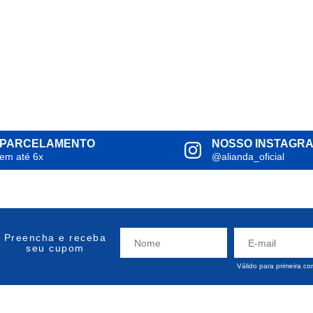
PARCELAMENTO
NOSSO INSTAGR
em até 6x
@alianda_oficial
Preencha e receba
seu cupom
Válido para primeira c