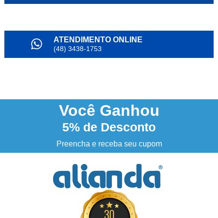
ATENDIMENTO ONLINE
(48) 3438-1753
PARCELAMENTO
em até 6x
NOSSO INSTAGRAM
@alianda_oficial
Você
Ganhou
5%
de Desconto
3% DESCONTO
à vista no boleto ou pix
Preencha e receba seu cupom