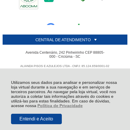
CENTRAL DE ATENDIMENTO
Avenida Centenário, 242 Pinheirinho CEP 88805-
000 - Criciúma - SC
ALIANDA PISOS E AZULEJOS LTDA - CNPJ: 85.124.659/0001-02
Todos os direitos reservados
-
Alianda
-
2026
Utilizamos seus dados para analisar e personalizar nossa
loja virtual durante a sua navegação e em serviços de
terceiros parceiros. Ao navegar pela loja virtual, você nos
autoriza a coletar tais informações através do cookies e
utilizá-las para estas finalidades. Em caso de dúvidas,
acesse nossa
Política de Privacidade
Entendi e Aceito