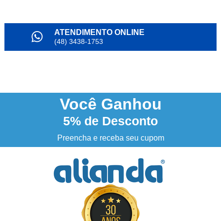
ATENDIMENTO ONLINE
(48) 3438-1753
PARCELAMENTO
em até 6x
NOSSO INSTAGRAM
@alianda_oficial
Você
Ganhou
5%
de Desconto
3% DESCONTO
à vista no boleto ou pix
Preencha e receba seu cupom