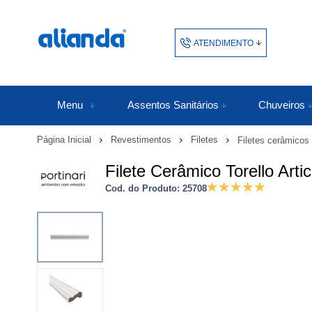
ATENDIMENTO
(48) 3438-1753
48343817
Menu
Assentos Sanitários
Chuveiros
Página Inicial
Revestimentos
Filetes
Filetes cerâmicos
atendimento@alianda.com.b
Filete Cerâmico Torello Arti
Cod. do Produto: 25708