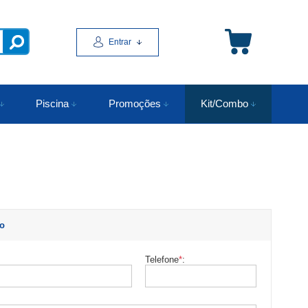
Entrar
Piscina
Promoções
Kit/Combo
to
Telefone
*
: