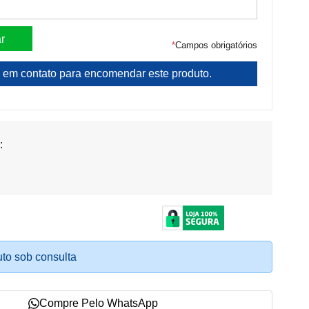
*
Campos obrigatórios
 em contato para encomendar este produto.
:
to sob consulta
Compre Pelo WhatsApp