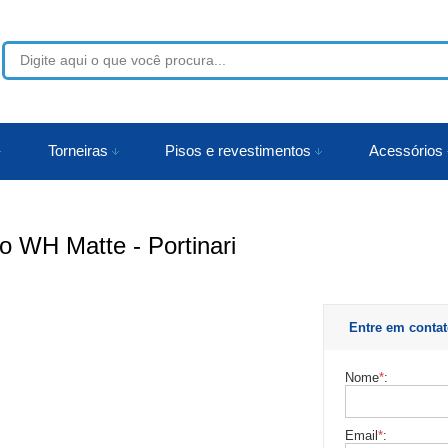
53
Torneiras
Pisos e revestimentos
Acessórios
r
co WH Matte - Portinari
Entre em conta
Nome
*
:
Email
*
: