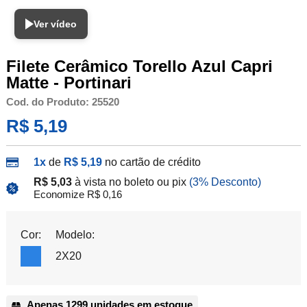
Ver vídeo
Filete Cerâmico Torello Azul Capri
Matte - Portinari
Cod. do Produto: 25520
R$ 5,19
1x
de
R$ 5,19
no cartão de crédito
R$ 5,03
à vista no boleto ou pix
(3% Desconto)
Economize R$ 0,16
Cor:
Modelo:
2X20
Apenas 1299 unidades em estoque