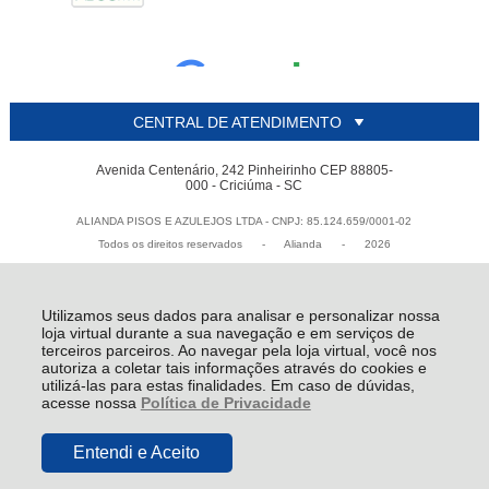
CENTRAL DE ATENDIMENTO
Avenida Centenário, 242 Pinheirinho CEP 88805-
000 - Criciúma - SC
ALIANDA PISOS E AZULEJOS LTDA - CNPJ: 85.124.659/0001-02
Todos os direitos reservados
-
Alianda
-
2026
Utilizamos seus dados para analisar e personalizar nossa
loja virtual durante a sua navegação e em serviços de
terceiros parceiros. Ao navegar pela loja virtual, você nos
autoriza a coletar tais informações através do cookies e
utilizá-las para estas finalidades. Em caso de dúvidas,
acesse nossa
Política de Privacidade
Entendi e Aceito
R$ 6,79
COMPRAR