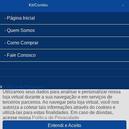
Kit/Combo
Página Inicial
Quem Somos
Como Comprar
Fale Conosco
x
Filtre sua Pesquisa:
Utilizamos seus dados para analisar e personalizar nossa
loja virtual durante a sua navegação e em serviços de
terceiros parceiros. Ao navegar pela loja virtual, você nos
autoriza a coletar tais informações através do cookies e
utilizá-las para estas finalidades. Em caso de dúvidas,
acesse nossa
Política de Privacidade
Entendi e Aceito