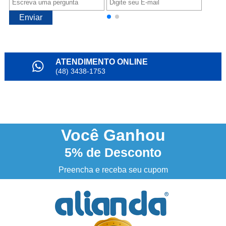
Enviar
ATENDIMENTO ONLINE
(48) 3438-1753
PARCELAMENTO
em até 6x
NOSSO INSTAGRAM
@alianda_oficial
Você
Ganhou
5%
de Desconto
3% DESCONTO
à vista no boleto ou pix
Preencha e receba seu cupom