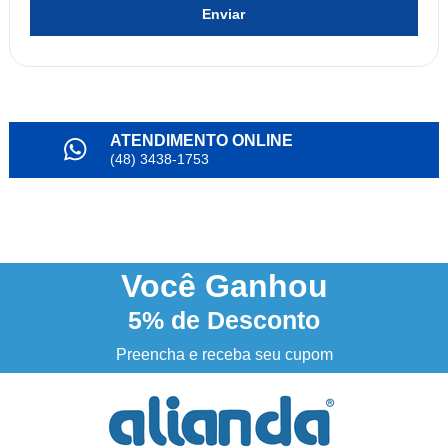
Enviar
ATENDIMENTO ONLINE
(48) 3438-1753
PARCELAMENTO
em até 6x
NOSSO INSTAGRAM
@alianda_oficial
Você
Ganhou
5%
de Desconto
3% DESCONTO
à vista no boleto ou pix
Preencha e receba seu cupom