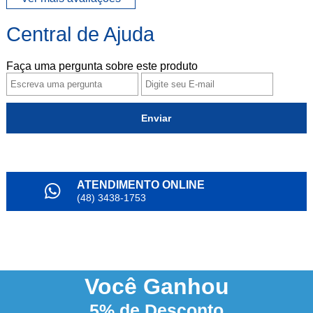
Central de Ajuda
Faça uma pergunta sobre este produto
Enviar
ATENDIMENTO ONLINE
(48) 3438-1753
PARCELAMENTO
em até 6x
NOSSO INSTAGRAM
@alianda_oficial
Você
Ganhou
5%
de Desconto
3% DESCONTO
à vista no boleto ou pix