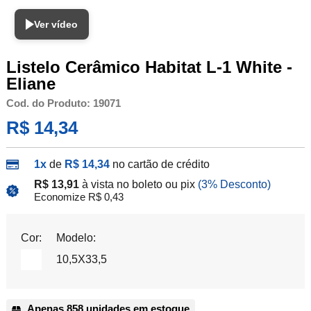
Ver vídeo
Listelo Cerâmico Habitat L-1 White -
Eliane
Cod. do Produto: 19071
R$ 14,34
1x
de
R$ 14,34
no cartão de crédito
R$ 13,91
à vista no boleto ou pix
(3% Desconto)
Economize R$ 0,43
Cor:
Modelo:
10,5X33,5
Apenas 858 unidades em estoque