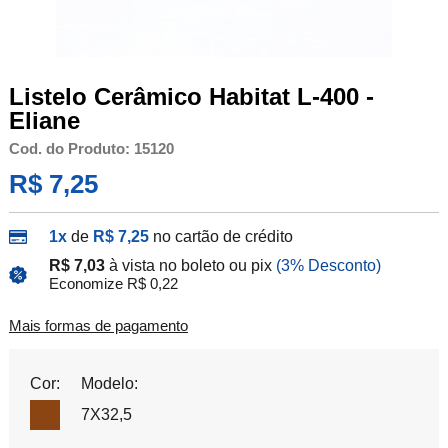
Listelo Cerâmico Habitat L-400 -
Eliane
Cod. do Produto: 15120
R$ 7,25
1x
de
R$ 7,25
no cartão de crédito
R$ 7,03
à vista no boleto ou pix
(3% Desconto)
Economize R$ 0,22
Mais formas de pagamento
Cor:
Modelo:
7X32,5