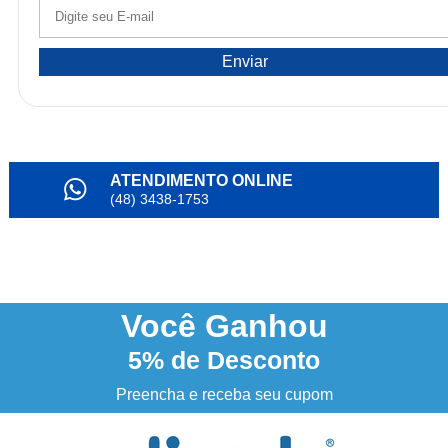
Enviar
ATENDIMENTO ONLINE
(48) 3438-1753
PARCELAMENTO
em até 6x
NOSSO INSTAGRAM
@alianda_oficial
Você
Ganhou
5%
de Desconto
3% DESCONTO
à vista no boleto ou pix
Preencha e receba seu cupom