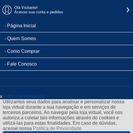
Olá Visitante!
Acesse sua conta e pedidos
Página Inicial
Quem Somos
Como Comprar
Fale Conosco
x
Filtre sua Pesquisa:
Utilizamos seus dados para analisar e personalizar nossa
loja virtual durante a sua navegação e em serviços de
terceiros parceiros. Ao navegar pela loja virtual, você nos
autoriza a coletar tais informações através do cookies e
utilizá-las para estas finalidades. Em caso de dúvidas,
acesse nossa
Política de Privacidade