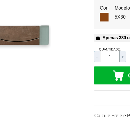
Cor:
Modelo
5X30
Apenas 330 u
QUANTIDADE:
-
+
Calcule Frete e 