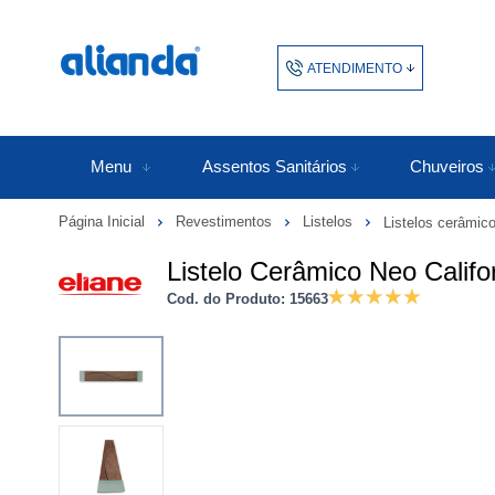
ATENDIMENTO
(48) 3438-1753
48343817
Menu
Assentos Sanitários
Chuveiros
Página Inicial
Revestimentos
Listelos
Listelos cerâmic
atendimento@alianda.com.b
Listelo Cerâmico Neo Califo
Cod. do Produto: 15663