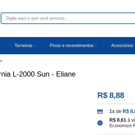
53
Torneiras
Pisos e revestimentos
Acessórios
os
r
rnia L-2000 Sun - Eliane
R$ 8,88
1x
de
R$ 8,
R$ 8,61
à v
Economize R