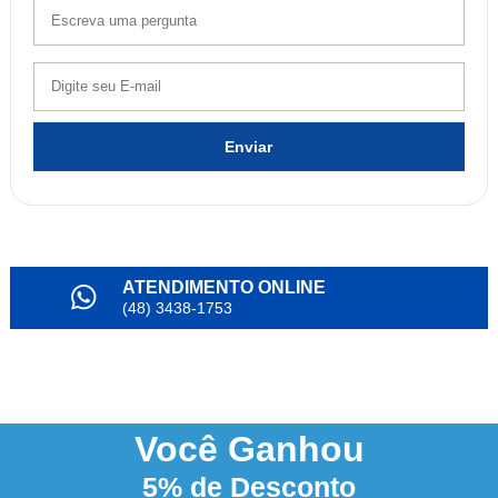
Enviar
ATENDIMENTO ONLINE
(48) 3438-1753
PARCELAMENTO
em até 6x
NOSSO INSTAGRAM
@alianda_oficial
Você
Ganhou
5%
de Desconto
3% DESCONTO
à vista no boleto ou pix