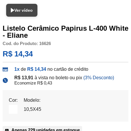
Ver vídeo
Listelo Cerâmico Papirus L-400 White
- Eliane
Cod. do Produto: 16626
R$ 14,34
1x
de
R$ 14,34
no cartão de crédito
R$ 13,91
à vista no boleto ou pix
(3% Desconto)
Economize R$ 0,43
Cor:
Modelo:
10,5X45
Apenas 229 unidades em estoque