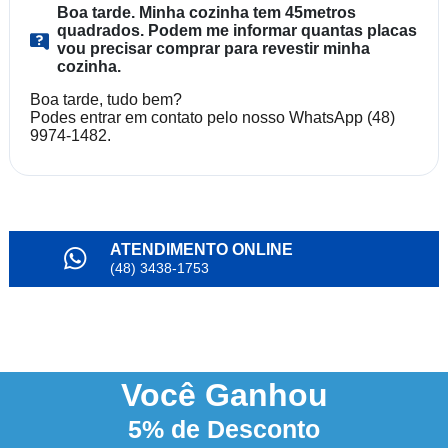
Boa tarde. Minha cozinha tem 45metros
quadrados. Podem me informar quantas placas
vou precisar comprar para revestir minha
cozinha.
Boa tarde, tudo bem?
Podes entrar em contato pelo nosso WhatsApp (48)
9974-1482.
ATENDIMENTO ONLINE
(48) 3438-1753
PARCELAMENTO
em até 6x
NOSSO INSTAGRAM
@alianda_oficial
Você
Ganhou
5%
de Desconto
3% DESCONTO
à vista no boleto ou pix