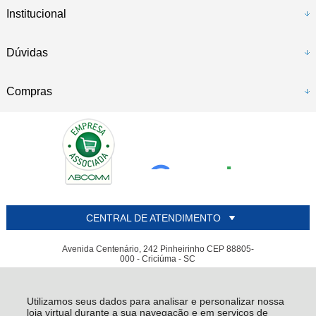
Institucional
Dúvidas
Compras
CENTRAL DE ATENDIMENTO
Avenida Centenário, 242 Pinheirinho CEP 88805-
000 - Criciúma - SC
ALIANDA PISOS E AZULEJOS LTDA - CNPJ: 85.124.659/0001-02
Todos os direitos reservados
-
Alianda
-
2026
Utilizamos seus dados para analisar e personalizar nossa
loja virtual durante a sua navegação e em serviços de