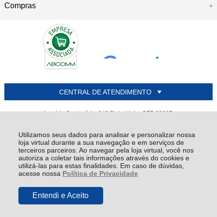
Compras
CENTRAL DE ATENDIMENTO
Avenida Centenário, 242 Pinheirinho CEP 88805-
000 - Criciúma - SC
Utilizamos seus dados para analisar e personalizar nossa
ALIANDA PISOS E AZULEJOS LTDA - CNPJ: 85.124.659/0001-02
loja virtual durante a sua navegação e em serviços de
Todos os direitos reservados
-
Alianda
-
2026
terceiros parceiros. Ao navegar pela loja virtual, você nos
autoriza a coletar tais informações através do cookies e
utilizá-las para estas finalidades. Em caso de dúvidas,
acesse nossa
Política de Privacidade
Entendi e Aceito