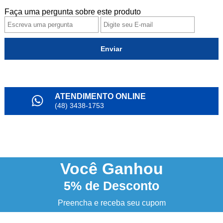
Faça uma pergunta sobre este produto
Enviar
ATENDIMENTO ONLINE
(48) 3438-1753
PARCELAMENTO
em até 6x
NOSSO INSTAGRAM
@alianda_oficial
Você
Ganhou
5%
de Desconto
3% DESCONTO
à vista no boleto ou pix
Preencha e receba seu cupom