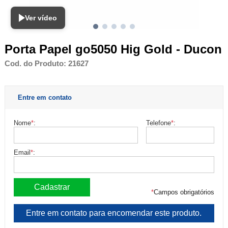
Ver vídeo
Porta Papel go5050 Hig Gold - Ducon
Cod. do Produto: 21627
Entre em contato
Nome
*
:
Telefone
*
:
Email
*
:
*
Campos obrigatórios
Entre em contato para encomendar este produto.