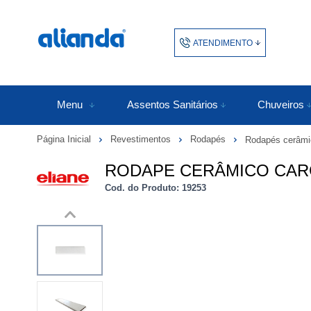
ATENDIMENTO
(48) 3438-1753
48343817
Menu
Assentos Sanitários
Chuveiros
Página Inicial
Revestimentos
Rodapés
Rodapés cerâmi
atendimento@alianda.com.b
RODAPE CERÂMICO CARGO
Cod. do Produto: 19253