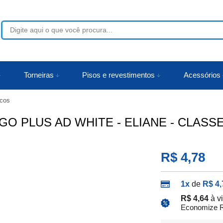
53
Torneiras
Pisos e revestimentos
Acessórios
cos
r
 PLUS AD WHITE - ELIANE - CLASSE A
R$ 4,78
1x
de
R$ 4,
R$ 4,64
à v
Economize R