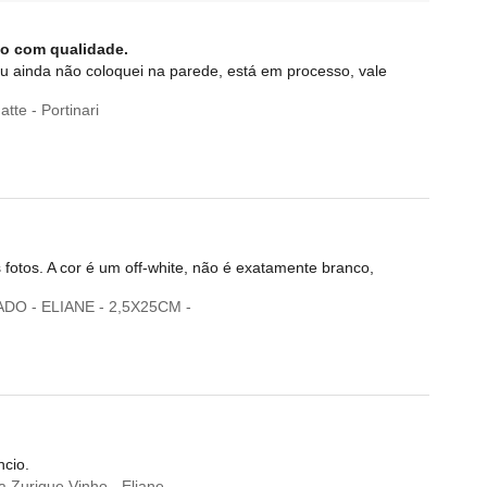
do com qualidade.
u ainda não coloquei na parede, está em processo, vale
te - Portinari
otos. A cor é um off-white, não é exatamente branco,
O - ELIANE - 2,5X25CM -
ncio.
 Zurique Vinho - Eliane