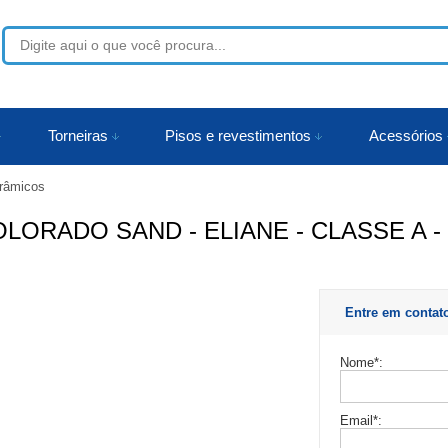
53
Torneiras
Pisos e revestimentos
Acessórios
râmicos
r
ORADO SAND - ELIANE - CLASSE A - 
Entre em contat
Nome
*
:
Email
*
: