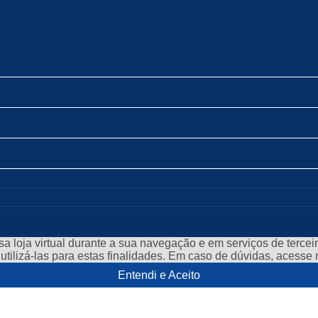
a loja virtual durante a sua navegação e em serviços de terceiro
e utilizá-las para estas finalidades. Em caso de dúvidas, acess
Entendi e Aceito