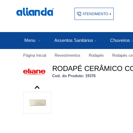
ATENDIMENTO
(48) 3438-1753
48343817
Menu
Assentos Sanitários
Chuveiros
Página Inicial
Revestimentos
Rodapés
Rodapés ce
atendimento@alianda.com.b
RODAPÉ CERÂMICO COL
Cod. do Produto: 19376