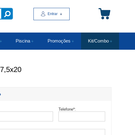
Entrar
Piscina
Promoções
Kit/Combo
7,5x20
o
Telefone
*
: