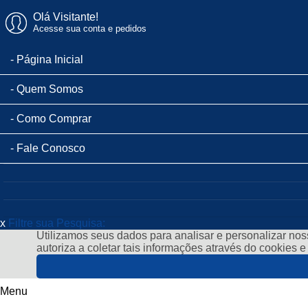
Olá Visitante!
Acesse sua conta e pedidos
Página Inicial
Quem Somos
Como Comprar
Fale Conosco
x
Filtre sua Pesquisa:
Utilizamos seus dados para analisar e personalizar noss
autoriza a coletar tais informações através do cookies 
Menu