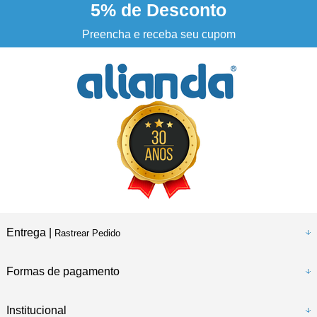
5%
de Desconto
3% DESCONTO
à vista no boleto ou pix
Preencha e receba seu cupom
Entrega |
Rastrear Pedido
Formas de pagamento
Institucional