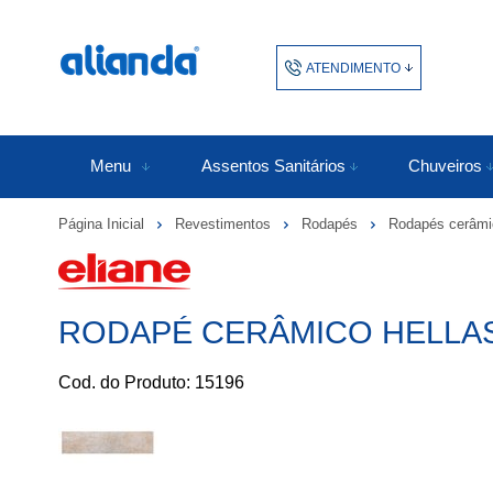
ATENDIMENTO
(48) 3438-1753
48343817
Menu
Assentos Sanitários
Chuveiros
Página Inicial
Revestimentos
Rodapés
Rodapés cerâmi
atendimento@alianda.com.b
RODAPÉ CERÂMICO HELLAS B
Cod. do Produto: 15196