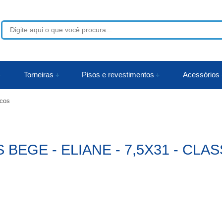
53
Torneiras
Pisos e revestimentos
Acessórios
cos
r
EGE - ELIANE - 7,5X31 - CLAS