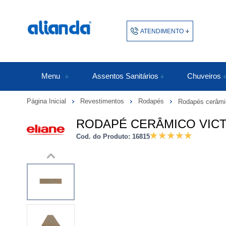
ATENDIMENTO
(48) 3438-1753
48343817
Menu
Assentos Sanitários
Chuveiros
Página Inicial
Revestimentos
Rodapés
Rodapés cerâmi
atendimento@alianda.com.b
RODAPÉ CERÂMICO VICTOR
Cod. do Produto: 16815