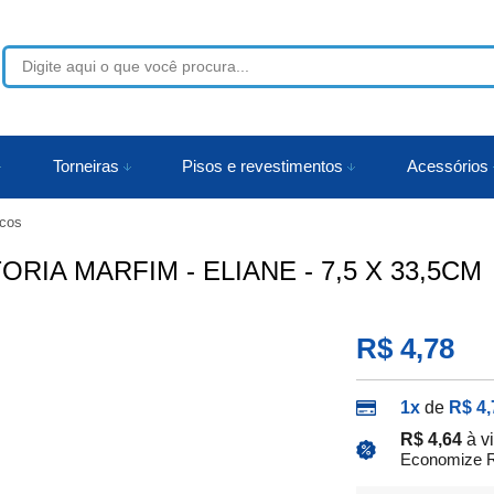
53
Torneiras
Pisos e revestimentos
Acessórios
cos
r
IA MARFIM - ELIANE - 7,5 X 33,5CM
R$ 4,78
1x
de
R$ 4,
R$ 4,64
à v
Economize R