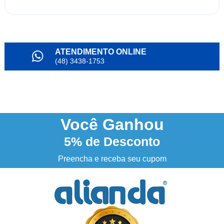
ATENDIMENTO ONLINE
(48) 3438-1753
PARCELAMENTO
em até 6x
NOSSO INSTAGRAM
@alianda_oficial
Você
Ganhou
5%
de Desconto
3% DESCONTO
à vista no boleto ou pix
Preencha e receba seu cupom