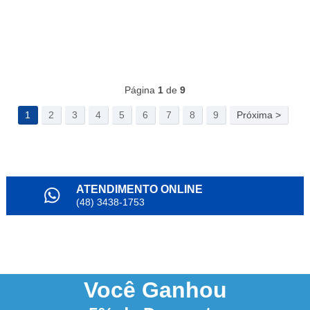
Página
1
de
9
1
2
3
4
5
6
7
8
9
Próxima >
ATENDIMENTO ONLINE
(48) 3438-1753
PARCELAMENTO
em até 6x
NOSSO INSTAGRAM
@alianda_oficial
Você
Ganhou