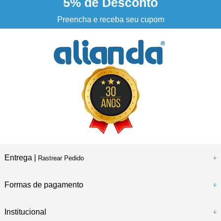
5%
de Desconto
3% DESCONTO
à vista no boleto ou pix
Preencha e receba seu cupom
Entrega |
Rastrear Pedido
Formas de pagamento
Institucional