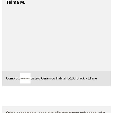
Telma M.
Comprou:
Listelo Cerâmico Habitat L-100 Black - Eliane
Ótimo acabamento, pena que não tem outras paisagens, só a