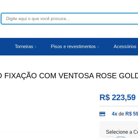
53
Torneiras
Pisos e revestimentos
Acessórios
r
O FIXAÇÃO COM VENTOSA ROSE GOLD 
R$ 223,59
4x
de
R$ 59
Selecione a C