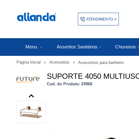
ATENDIMENTO
(48) 3438-1753
48343817
Menu
Assentos Sanitários
Chuveiros
Página Inicial
Acessórios
Acessórios para banheiro
atendimento@alianda.com.b
SUPORTE 4050 MULTIUS
Cod. do Produto: 24968