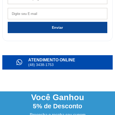
Enviar
ATENDIMENTO ONLINE
(48) 3438-1753
PARCELAMENTO
em até 6x
NOSSO INSTAGRAM
@alianda_oficial
Você
Ganhou
5%
de Desconto
3% DESCONTO
à vista no boleto ou pix
Preencha e receba seu cupom